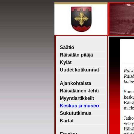
Säätiö
Räisälän pitäjä
Kylät
Uudet kotikunnat
Ajankohtaista
Räisäläinen -lehti
Myyntiartikkelit
Keskus ja museo
Sukututkimus
Kartat